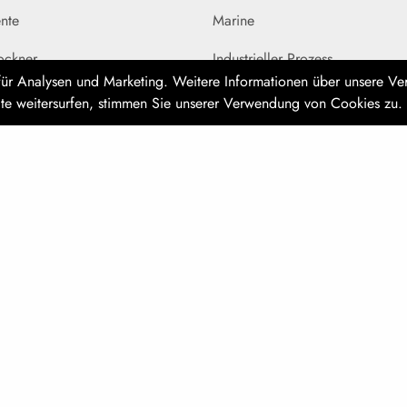
nte
Marine
rockner
Industrieller Prozess
 für Analysen und Marketing. Weitere Informationen über unsere V
r Tankentlüftung
Halbleiter & Elektronik
site weitersurfen, stimmen Sie unserer Verwendung von Cookies zu.
für die Luftprüfung
Chemisch
eile
Biogaslösungen
chtigkeitsabscheider
 Adsorber
m
Datenschutz