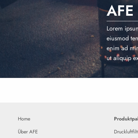
AFE
Lorem ipsum 
eiusmod tem
enim ad min
ut aliquip 
Home
Produktpal
Über AFE
Druckluftfilt