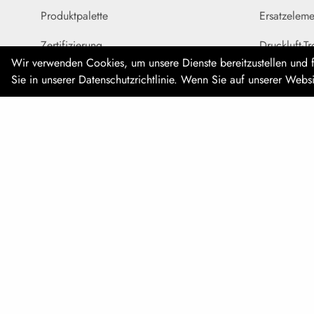
Produktpalette
Ersatzeleme
Zertifizierung
Druckluft-T
Wir verwenden Cookies, um unsere Dienste bereitzustellen und
News
Trockner fü
Sie in unserer Datenschutzrichtlinie. Wenn Sie auf unserer Web
Kontakt
Ausrüstung 
Zubehör & T
Wasser-/Feu
Airfilter Engineering
Saubere & trockene Luft beginnt bei
Endstellen
uns
© Airfilter Engineering 2025
General T&C
Allgemeine Lieferbedingungen
Impressu